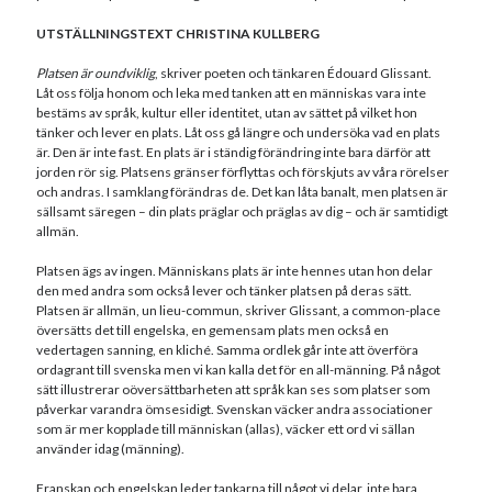
UTSTÄLLNINGSTEXT CHRISTINA KULLBERG
Platsen är oundviklig
, skriver poeten och tänkaren Édouard Glissant.
Låt oss följa honom och leka med tanken att en människas vara inte
bestäms av språk, kultur eller identitet, utan av sättet på vilket hon
tänker och lever en plats. Låt oss gå längre och undersöka vad en plats
är. Den är inte fast. En plats är i ständig förändring inte bara därför att
jorden rör sig. Platsens gränser förflyttas och förskjuts av våra rörelser
och andras. I samklang förändras de. Det kan låta banalt, men platsen är
sällsamt säregen – din plats präglar och präglas av dig – och är samtidigt
allmän.
Platsen ägs av ingen. Människans plats är inte hennes utan hon delar
den med andra som också lever och tänker platsen på deras sätt.
Platsen är allmän, un lieu-commun, skriver Glissant, a common-place
översätts det till engelska, en gemensam plats men också en
vedertagen sanning, en kliché. Samma ordlek går inte att överföra
ordagrant till svenska men vi kan kalla det för en all-männing. På något
sätt illustrerar oöversättbarheten att språk kan ses som platser som
påverkar varandra ömsesidigt. Svenskan väcker andra associationer
som är mer kopplade till människan (allas), väcker ett ord vi sällan
använder idag (männing).
Franskan och engelskan leder tankarna till något vi delar, inte bara