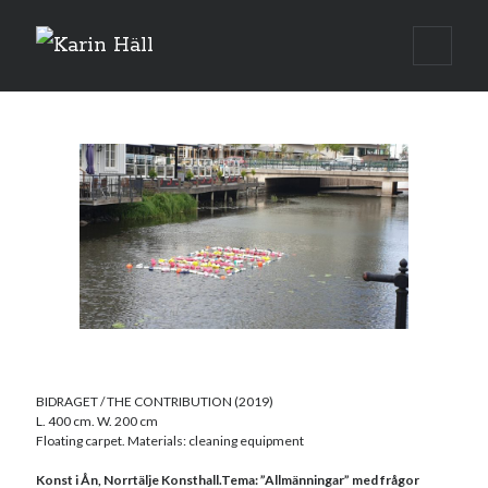
Karin
open
primar
Häll
menu
BIDRAGET / THE CONTRIBUTION (2019)
L. 400 cm. W. 200 cm
Floating carpet. Materials: cleaning equipment
Konst i Ån, Norrtälje Konsthall.Tema: ”Allmänningar” med frågor