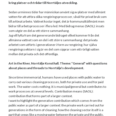
kring platser och trådar till Norrtäljes utveckling.
Sedan urminnes tider har människan använt sig av platser med allmänt
vatten för att utföra olika rengöringsprocesser, såväl för privat bruk som
till avlönat arbete. Vattnet kostar inget, det är kommunalt/allmänt men
bidrar till arbetsprocesser i flera led. Med bidrag menas (SAOL): insats
som utgör en del av ett större sammanhang.
Jag vill lyfta fram det genererande bidraget vilket kommer från det
allmänna vattnet som en del i ett större sammanhang: det privata
arbetet som utförts i generationer i form av rengöring, hur själva
rengöringssektorn i sig är en del som sipprar som ett rörligt vatten
mellan det privata och det offentliga.
Art in the River, Norrtälje Konsthall. Theme: ”General” with questions
about places and threads to Norrtälje’s development.
Since time immemorial, humans have used places with public water to
carry out various cleaning processes, both for private use and for paid
work. The water costs nothing, it is municipal/general but contributes to
work processes at several levels. Contribution means (SAOL):
contribution that forms part of a larger context.
I want to highlight the generative contribution which comes from the
public water as part of a larger context: the private work carried out for
generations in the form of cleaning, how the cleaning sector itself is a
part that seeps like a moving water between the private and the public.