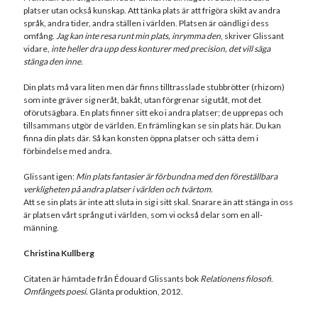
platser utan också kunskap. Att tänka plats är att frigöra skikt av andra
språk, andra tider, andra ställen i världen. Platsen är oändlig i dess
omfång.
Jag kan inte resa runt min plats, inrymma den
, skriver Glissant
vidare,
inte heller dra upp dess konturer med precision, det vill säga
stänga den inne.
Din plats må vara liten men där finns tilltrasslade stubbrötter (rhizom)
som inte gräver sig neråt, bakåt, utan förgrenar sig utåt, mot det
oförutsägbara. En plats finner sitt eko i andra platser; de upprepas och
tillsammans utgör de världen. En främling kan se sin plats här. Du kan
finna din plats där. Så kan konsten öppna platser och sätta dem i
förbindelse med andra.
Glissant igen:
Min plats fantasier är förbundna med den föreställbara
verkligheten på andra platser i världen och tvärtom.
Att se sin plats är inte att sluta in sig i sitt skal. Snarare än att stänga in oss
är platsen vårt språng ut i världen, som vi också delar som en all-
männing.
Christina Kullberg
Citaten är hämtade från Édouard Glissants bok
Relationens filosofi
.
Omfångets poesi.
Glänta produktion, 2012.