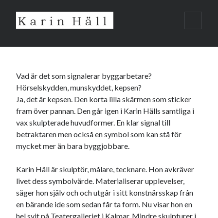
Karin
open
primar
Häll
menu
Vad är det som signalerar byggarbetare?
Hörselskydden, munskyddet, kepsen?
Ja, det är kepsen. Den korta lilla skärmen som sticker
fram över pannan. Den går igen i Karin Hälls samtliga i
vax skulpterade huvudformer. En klar signal till
betraktaren men också en symbol som kan stå för
mycket mer än bara byggjobbare.
Karin Häll är skulptör, målare, tecknare. Hon avkräver
livet dess symbolvärde. Materialiserar upplevelser,
säger hon själv och och utgår i sitt konstnärsskap från
en bärande ide som sedan får ta form. Nu visar hon en
hel svit på Teatergalleriet i Kalmar. Mindre skulpturer i