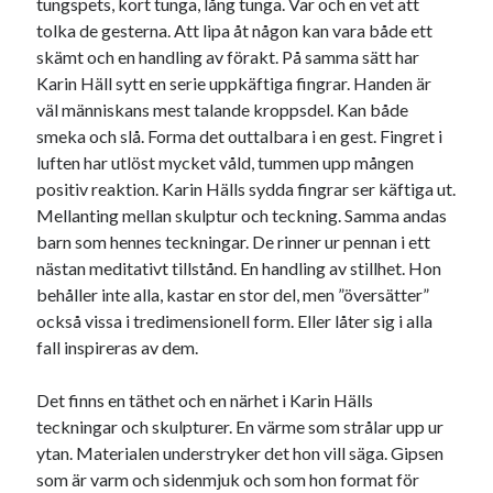
tungspets, kort tunga, lång tunga. Var och en vet att
tolka de gesterna. Att lipa åt någon kan vara både ett
skämt och en handling av förakt. På samma sätt har
Karin Häll sytt en serie uppkäftiga fingrar. Handen är
väl människans mest talande kroppsdel. Kan både
smeka och slå. Forma det outtalbara i en gest. Fingret i
luften har utlöst mycket våld, tummen upp mången
positiv reaktion. Karin Hälls sydda fingrar ser käftiga ut.
Mellanting mellan skulptur och teckning. Samma andas
barn som hennes teckningar. De rinner ur pennan i ett
nästan meditativt tillstånd. En handling av stillhet. Hon
behåller inte alla, kastar en stor del, men ”översätter”
också vissa i tredimensionell form. Eller låter sig i alla
fall inspireras av dem.
Det finns en täthet och en närhet i Karin Hälls
teckningar och skulpturer. En värme som strålar upp ur
ytan. Materialen understryker det hon vill säga. Gipsen
som är varm och sidenmjuk och som hon format för