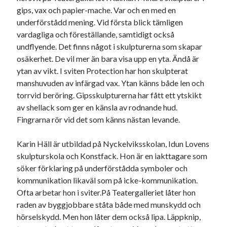
gips, vax och papier-mache. Var och en med en
underförstådd mening. Vid första blick tämligen
vardagliga och föreställande, samtidigt också
undflyende. Det finns något i skulpturerna som skapar
osäkerhet. De vil mer än bara visa upp en yta. Ändå är
ytan av vikt. I sviten Protection har hon skulpterat
manshuvuden av infärgad vax. Ytan känns både len och
torrvid beröring. Gipsskulpturerna har fått ett ytskikt
av shellack som ger en känsla av rodnande hud.
Fingrarna rör vid det som känns nästan levande.
Karin Häll är utbildad på Nyckelviksskolan, Idun Lovens
skulpturskola och Konstfack. Hon är en iakttagare som
söker förklaring på underförstådda symboler och
kommunikation likaväl som på icke-kommunikation.
Ofta arbetar hon i sviter.På Teatergalleriet låter hon
raden av byggjobbare ståta både med munskydd och
hörselskydd. Men hon låter dem också lipa. Läppknip,